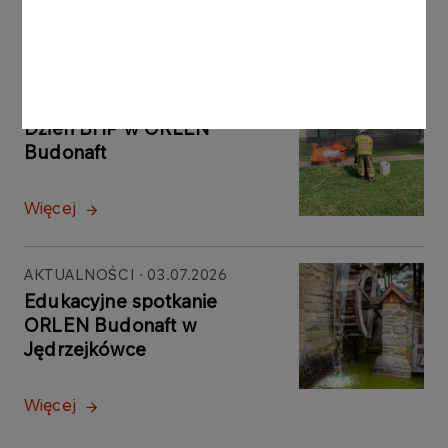
Więcej
AKTUALNOŚCI
29.07.2026
Dzień BHP w ORLEN
Budonaft
Więcej
AKTUALNOŚCI
03.07.2026
Edukacyjne spotkanie
ORLEN Budonaft w
Jędrzejkówce
Więcej