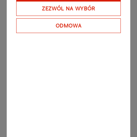
ZEZWÓL NA WYBÓR
ODMOWA
Inne aktualności
AKTUALNOŚCI
29.07.2026
Nowa stacja paliw ORLEN
4713 w Modlnicy