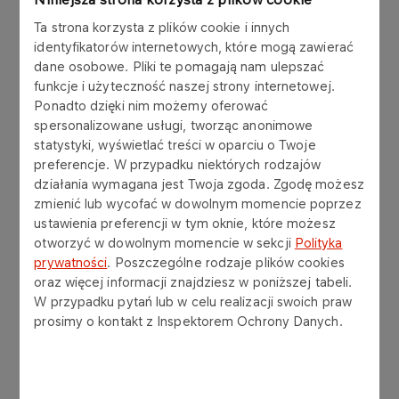
zorganizowane zostały zajęcia na basenie. Dzięki
Ta strona korzysta z plików cookie i innych
wsparciu specjalnie przeszkolonego instruktora,
identyfikatorów internetowych, które mogą zawierać
dzieci mogły swobodnie poruszać się w wodzie,
dane osobowe. Pliki te pomagają nam ulepszać
doświadczając niezwykłej lekkości i radości.
funkcje i użyteczność naszej strony internetowej.
Ponadto dzięki nim możemy oferować
Akcja zorganizowana przez ORLEN Budonaft,
spersonalizowane usługi, tworząc anonimowe
Fundację ORLEN oraz Stowarzyszenie Razem Dla
statystyki, wyświetlać treści w oparciu o Twoje
Dobra pokazała, że wspólne działania mogą
preferencje. W przypadku niektórych rodzajów
przynieść wiele radości i pozytywnych zmian w
działania wymagana jest Twoja zgoda. Zgodę możesz
życiu dzieci z niepełnosprawnościami. Dzięki
zmienić lub wycofać w dowolnym momencie poprzez
zaangażowaniu wszystkich uczestników, dzieci
ustawienia preferencji w tym oknie, które możesz
mogły doświadczyć niezapomnianych chwil i
otworzyć w dowolnym momencie w sekcji
Polityka
prywatności
. Poszczególne rodzaje plików cookies
poczuć, że są ważne i kochane.
oraz więcej informacji znajdziesz w poniższej tabeli.
W przypadku pytań lub w celu realizacji swoich praw
Lider akcji: Agnieszka Macko, Specjalista ds.
prosimy o kontakt z Inspektorem Ochrony Danych.
ofertowania i zakupów, ORLEN Budonaft