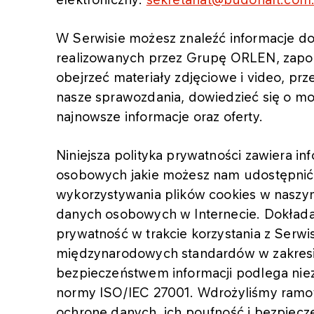
W Serwisie możesz znaleźć informacje do
realizowanych przez Grupę ORLEN, zapoz
obejrzeć materiały zdjęciowe i video, pr
nasze sprawozdania, dowiedzieć się o mo
najnowsze informacje oraz oferty.
Niniejsza polityka prywatności zawiera i
osobowych jakie możesz nam udostępnić 
wykorzystywania plików cookies w naszy
danych osobowych w Internecie. Dokłada
prywatność w trakcie korzystania z Serw
międzynarodowych standardów w zakresie
bezpieczeństwem informacji podlega nieza
normy ISO/IEC 27001. Wdrożyliśmy ramowe
ochronę danych, ich poufność i bezpiecz