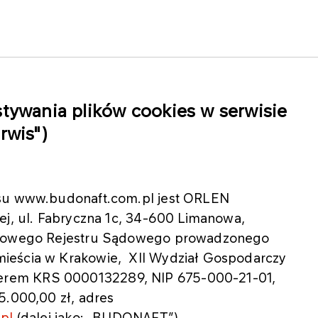
stywania plików cookies w serwisie
rwis")
isu www.budonaft.com.pl jest ORLEN
ej, ul. Fabryczna 1c, 34-600 Limanowa,
rajowego Rejestru Sądowego prowadzonego
ieścia w Krakowie, XII Wydział Gospodarczy
rem KRS 0000132289, NIP 675-000-21-01,
5.000,00 zł, adres
pl
(dalej jako: „BUDONAFT”).